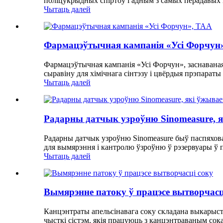
поліцукрыдных спіртоў і адным з самых перадавых 
Чытаць далей
Фармацэўтычная кампанія «Усі Форчун
Фармацэўтычная кампанія «Усі Форчун», заснаваная 
сыравіну для хімічнага сінтэзу і цвёрдыя прэпараты
Чытаць далей
Радарны датчык узроўню Sinomeasure, 
Радарны датчык узроўню Sinomeasure быў паспяхов
для вымярэння і кантролю ўзроўню ў рэзервуары ў п
Чытаць далей
Вымярэнне патоку ў працэсе вытворчасц
Канцэнтраты апельсінавага соку складана выкарыстоў
чысткі сістэм, якія працуюць з канцэнтраваным сок