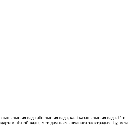
ыць чыстая вада або чыстая вада, калі казаць чыстая вада. Гэта 
ндартам пітной вады, метадам неачышчанага электрадыялізу, мета