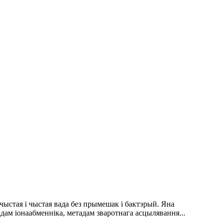
чыстая і чыстая вада без прымешак і бактэрый. Яна
дам іонаабменніка, метадам зваротнага асцылявання...