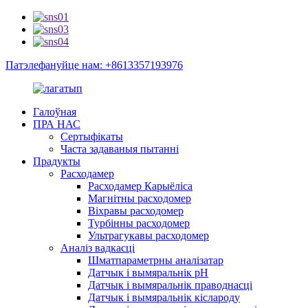
Патэлефануйце нам: +8613357193976
Галоўная
ПРА НАС
Сертыфікаты
Часта задаваныя пытанні
Прадукты
Расходамер
Расходамер Карыёліса
Магнітны расходомер
Віхравы расходомер
Турбінны расходомер
Ультрагукавы расходомер
Аналіз вадкасці
Шматпараметрны аналізатар
Датчык і вымяральнік pH
Датчык і вымяральнік праводнасці
Датчык і вымяральнік кіслароду