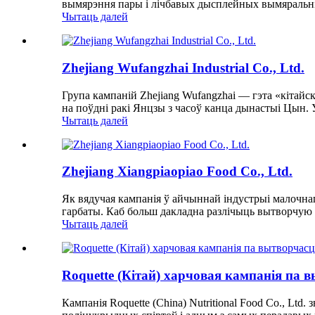
вымярэння пары і лічбавых дысплейных вымяральнік
Чытаць далей
Zhejiang Wufangzhai Industrial Co., Ltd.
Група кампаній Zhejiang Wufangzhai — гэта «кітайс
на поўдні ракі Янцзы з часоў канца дынастыі Цын. У
Чытаць далей
Zhejiang Xiangpiaopiao Food Co., Ltd.
Як вядучая кампанія ў айчыннай індустрыі малочнаг
гарбаты. Каб больш дакладна разлічыць вытворчую ма
Чытаць далей
Roquette (Кітай) харчовая кампанія па 
Кампанія Roquette (China) Nutritional Food Co., Lt