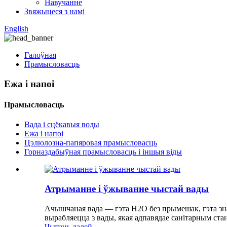
Навучанне
Звяжыцеся з намі
English
Галоўная
Прамысловасць
Ежа і напоі
Прамысловасць
Вада і сцёкавыя воды
Ежа і напоі
Цэлюлозна-папяровая прамысловасць
Горназдабыўная прамысловасць і іншыя віды
Атрыманне і ўжыванне чыстай вады
Ачышчаная вада — гэта H2O без прымешак, гэта знач
вырабляецца з вады, якая адпавядае санітарным ста
Чытаць далей