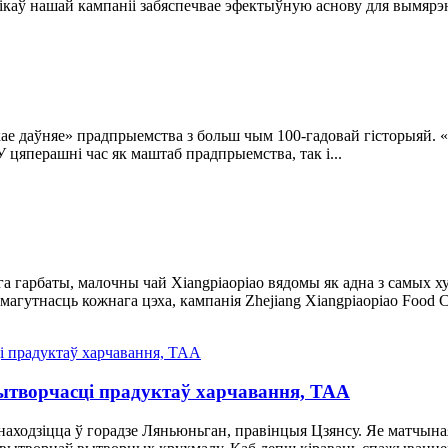
аў нашай кампаніі забяспечвае эфектыўную аснову для вымярэнн
кае даўняе» прадпрыемства з больш чым 100-гадовай гісторыяй. 
 цяперашні час як маштаб прадпрыемства, так і...
а гарбаты, малочны чай Xiangpiaopiao вядомы як адна з самых х
гутнасць кожнага цэха, кампанія Zhejiang Xiangpiaopiao Food Co.
вытворчасці прадуктаў харчавання, ТАА
d. знаходзіцца ў горадзе Ляньюньган, правінцыя Цзянсу. Яе матч