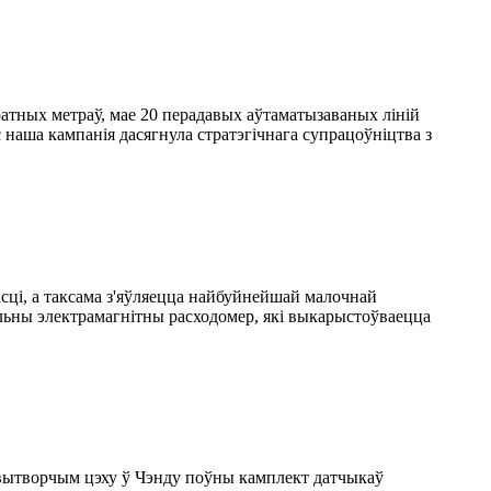
ратных метраў, мае 20 перадавых аўтаматызаваных ліній
 наша кампанія дасягнула стратэгічнага супрацоўніцтва з
сці, а таксама з'яўляецца найбуйнейшай малочнай
льны электрамагнітны расходомер, які выкарыстоўваецца
У вытворчым цэху ў Чэнду поўны камплект датчыкаў