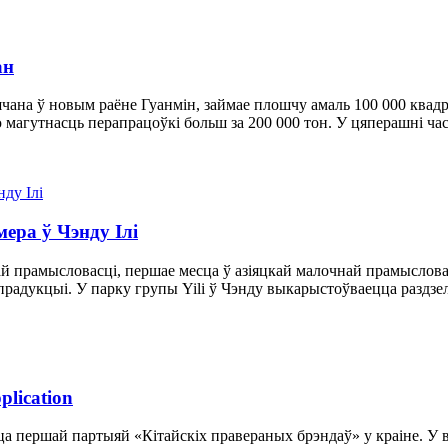
ан
шчана ў новым раёне Гуанмін, займае плошчу амаль 100 000 квад
магутнасць перапрацоўкі больш за 200 000 тон. У цяперашні час
ера ў Чэнду Ілі
ай прамысловасці, першае месца ў азіяцкай малочнай прамыслова
радукцыі. У парку групы Yili ў Чэнду выкарыстоўваецца раздзе
lication
ецца першай партыяй «Кітайскіх правераных брэндаў» у краіне. 