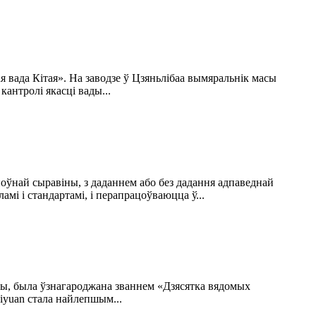
я вада Кітая». На заводзе ў Цзяньлібаа вымяральнік масы
антролі якасці вады...
ноўнай сыравіны, з даданнем або без дадання адпаведнай
мі і стандартамі, і перапрацоўваюцца ў...
авы, была ўзнагароджана званнем «Дзясятка вядомых
iyuan стала найлепшым...