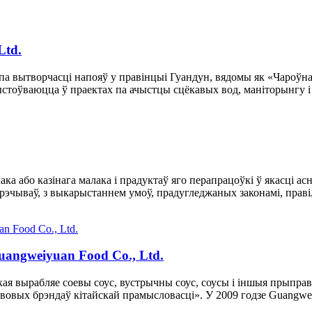
Ltd.
т па вытворчасці напояў у правінцыі Гуандун, вядомы як «Чароўна
ыстоўваюцца ў праектах па ачыстцы сцёкавых вод, маніторынгу і к
а або казінага малака і прадуктаў яго перапрацоўкі ў якасці ас
рэчываў, з выкарыстаннем умоў, прадугледжаных законамі, правіла
angweiyuan Food Co., Ltd.
якая вырабляе соевы соус, вустрычны соус, соусы і іншыя прыпр
ывовых брэндаў кітайскай прамысловасці». У 2009 годзе Guangwe