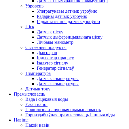
Датчык і вымяральнік каламутнасці
Узровень
Ультрагукавы датчык узроўню
Радарны датчык узроўню
Гідрастатычны датчык узроўню
Ціск
Датчык ціску
Датчык дыферэнцыяльнага ціску
Лічбавы манометр
Сістэмныя прадукты
Дыктафон
Індыкатар працэсу
Ізалятар сігналу
Генератар сігналаў
Тэмпература
Датчык тэмпературы
Датчык тэмпературы
Датчык току
Прамысловасць
Вада і сцёкавыя воды
Ежа і напоі
Цэлюлозна-папяровая прамысловасць
Горназдабыўная прамысловасць і іншыя віды
Навіны
Пакой навін