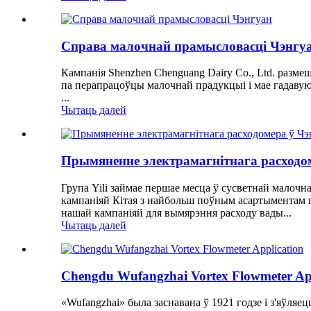
Справа малочнай прамысловасці Чэнгу
Кампанія Shenzhen Chenguang Dairy Co., Ltd. разме
па перапрацоўцы малочнай прадукцыі і мае гадавую 
...
Чытаць далей
Прымяненне электрамагнітнага расходом
Група Yili займае першае месца ў сусветнай малочн
кампаніяй Кітая з найбольш поўным асартыментам п
нашай кампаніяй для вымярэння расходу вады...
Чытаць далей
Chengdu Wufangzhai Vortex Flowmeter App
«Wufangzhai» была заснавана ў 1921 годзе і з'яўля