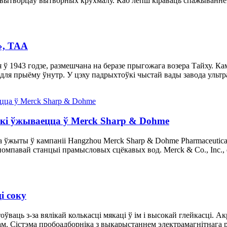
вытворцаў вытворных крухмалу. Каб лепш кіраваць спажываннем 
», ТАА
ў 1943 годзе, размешчана на беразе прыгожага возера Тайху. Ка
 для прыёму ўнутр. У цэху падрыхтоўкі чыстай вады завода ультра
які ўжываецца ў Merck Sharp & Dohme
а ўжыты ў кампаніі Hangzhou Merck Sharp & Dohme Pharmaceutic
омпавай станцыі прамысловых сцёкавых вод. Merck & Co., Inc., d
і соку
ваць з-за вялікай колькасці мякаці ў ім і высокай глейкасці. А
ам. Сістэма пробоадборніка з выкарыстаннем электрамагнітнага 