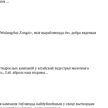
я ...
«Wufangzhai Zongzi», якія вырабляюцца ёю, добра вядомыя
уткарослых кампаній у кітайскай індустрыі малочнага
, Ltd. абрала наш віхравы...
ыная кампанія з'яўляецца найбуйнейшым у свеце вытворцам