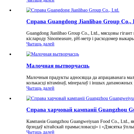
Справа Guangdong Jianlibao Group Co., 
Guangdong Jianlibao Group Co., Ltd., мясцовы гіган
кіслароду Sinomeasure, pH-метр і расходомер выкар
Чытаць далей
Малочная вытворчасць
Малочныя прадукты адносяцца да апрацаванага малак
колькасці вітамінаў, мінералаў і іншых дапаможных 
Чытаць далей
Справа харчовай кампаніі Guangzhou Gu
Кампанія Guangzhou Guangweiyuan Food Co., Ltd., 
брэндаў кітайскай прамысловасці» і «Дзясятка ўпл
Чытаць далей