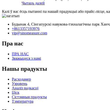
Чытаць далей
Калі ў вас ёсць пытанні па нашай прадукцыі або прайс-лісце, ка
Будынак 4, Сінгапурскі навукова-тэхналагічны парк Ханч
+8613357193976
vip@sinomeasure.com
Пра нас
ПРА НАС
Звяжыцеся з намі
Нашы прадукты
Расходамер
Узровень
Аналіз вадкасці
Ціск
Сістэмныя прадукты
Тэмпература