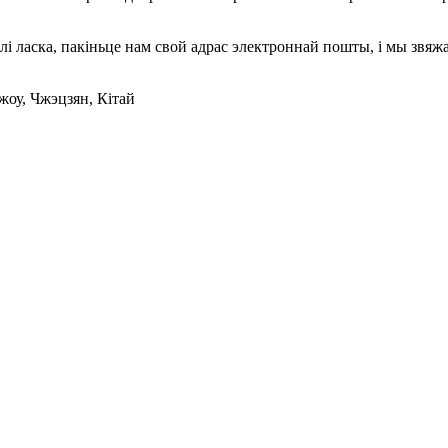
лі ласка, пакіньце нам свой адрас электроннай пошты, і мы звяжам
жоу, Чжэцзян, Кітай