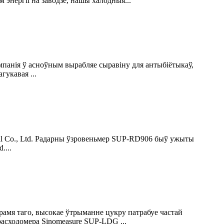
энергіі на заводзе, нашы халодныя...
мпанія ў асноўным вырабляе сыравіну для антыбіётыкаў,
гукавая ...
al Co., Ltd. Радарны ўзровеньмер SUP-RD906 быў ужыты
....
крамя таго, высокае ўтрыманне цукру патрабуе частай
расходомера Sinomeasure SUP-LDG ...