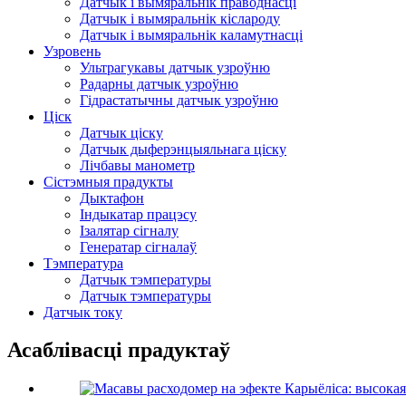
Датчык і вымяральнік праводнасці
Датчык і вымяральнік кіслароду
Датчык і вымяральнік каламутнасці
Узровень
Ультрагукавы датчык узроўню
Радарны датчык узроўню
Гідрастатычны датчык узроўню
Ціск
Датчык ціску
Датчык дыферэнцыяльнага ціску
Лічбавы манометр
Сістэмныя прадукты
Дыктафон
Індыкатар працэсу
Ізалятар сігналу
Генератар сігналаў
Тэмпература
Датчык тэмпературы
Датчык тэмпературы
Датчык току
Асаблівасці прадуктаў