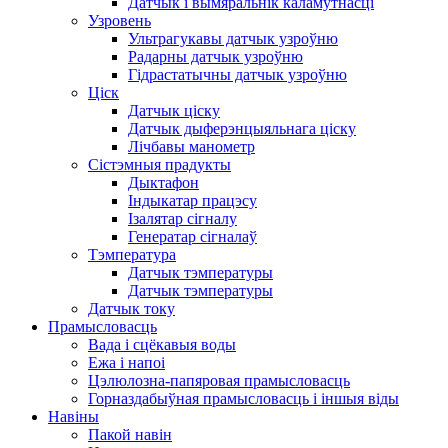
Датчык і вымяральнік каламутнасці
Узровень
Ультрагукавы датчык узроўню
Радарны датчык узроўню
Гідрастатычны датчык узроўню
Ціск
Датчык ціску
Датчык дыферэнцыяльнага ціску
Лічбавы манометр
Сістэмныя прадукты
Дыктафон
Індыкатар працэсу
Ізалятар сігналу
Генератар сігналаў
Тэмпература
Датчык тэмпературы
Датчык тэмпературы
Датчык току
Прамысловасць
Вада і сцёкавыя воды
Ежа і напоі
Цэлюлозна-папяровая прамысловасць
Горназдабыўная прамысловасць і іншыя віды
Навіны
Пакой навін