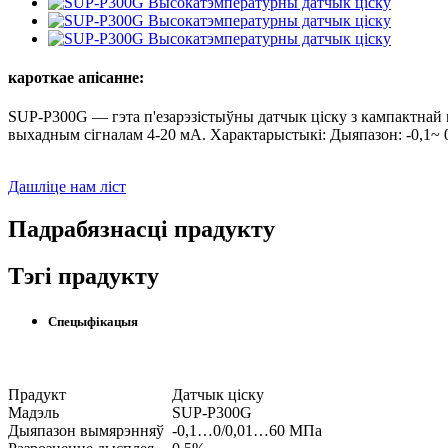
кароткае апісанне:
SUP-P300G — гэта п'езарэзістыўны датчык ціску з кампактнай 
выхадным сігналам 4-20 мА. Характарыстыкі: Дыяпазон: -0,1~ 0
Дашліце нам ліст
Падрабязнасці прадукту
Тэгі прадукту
Спецыфікацыя
Прадукт
Датчык ціску
Мадэль
SUP-P300G
Дыяпазон вымярэнняў
-0,1…0/0,01…60 МПа