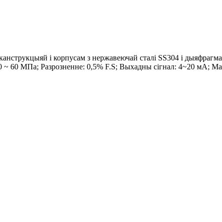
канструкцыяй і корпусам з нержавеючай сталі SS304 і дыяфрагма
 ~ 60 МПа; Разрозненне: 0,5% F.S; Выхадны сігнал: 4~20 мА; Ман