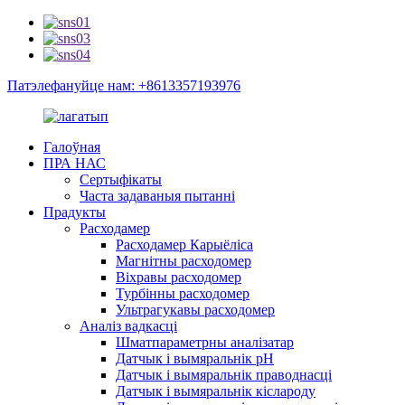
Патэлефануйце нам: +8613357193976
Галоўная
ПРА НАС
Сертыфікаты
Часта задаваныя пытанні
Прадукты
Расходамер
Расходамер Карыёліса
Магнітны расходомер
Віхравы расходомер
Турбінны расходомер
Ультрагукавы расходомер
Аналіз вадкасці
Шматпараметрны аналізатар
Датчык і вымяральнік pH
Датчык і вымяральнік праводнасці
Датчык і вымяральнік кіслароду