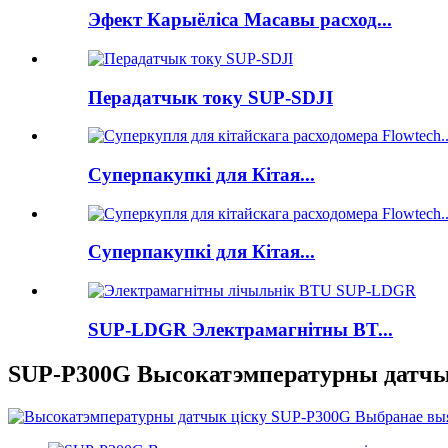
Эфект Карыёліса Масавы расход...
Перадатчык току SUP-SDJI
Суперпакупкі для Кітая...
Суперпакупкі для Кітая...
SUP-LDGR Электрамагнітны BT...
SUP-P300G Высокатэмпературны датчы