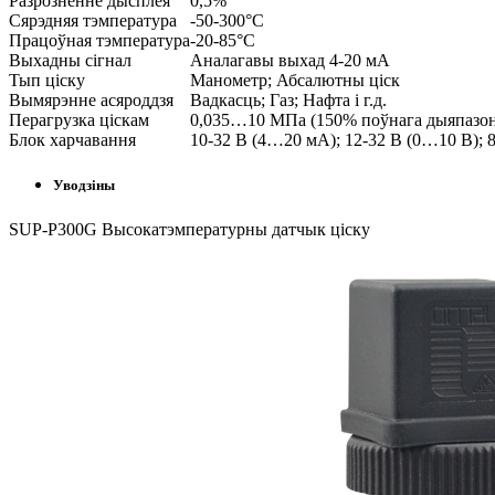
Разрозненне дысплея
0,5%
Сярэдняя тэмпература
-50-300°C
Працоўная тэмпература
-20-85°C
Выхадны сігнал
Аналагавы выхад 4-20 мА
Тып ціску
Манометр; Абсалютны ціск
Вымярэнне асяроддзя
Вадкасць; Газ; Нафта і г.д.
Перагрузка ціскам
0,035…10 МПа (150% поўнага дыяпазо
Блок харчавання
10-32 В (4…20 мА); 12-32 В (0…10 В); 
Уводзіны
SUP-P300G Высокатэмпературны датчык ціску