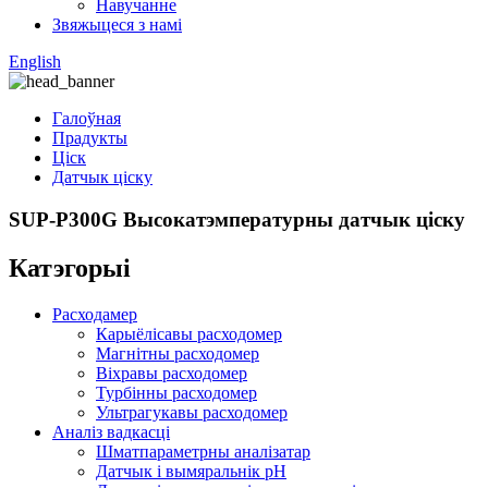
Навучанне
Звяжыцеся з намі
English
Галоўная
Прадукты
Ціск
Датчык ціску
SUP-P300G Высокатэмпературны датчык ціску
Катэгорыі
Расходамер
Карыёлісавы расходомер
Магнітны расходомер
Віхравы расходомер
Турбінны расходомер
Ультрагукавы расходомер
Аналіз вадкасці
Шматпараметрны аналізатар
Датчык і вымяральнік pH