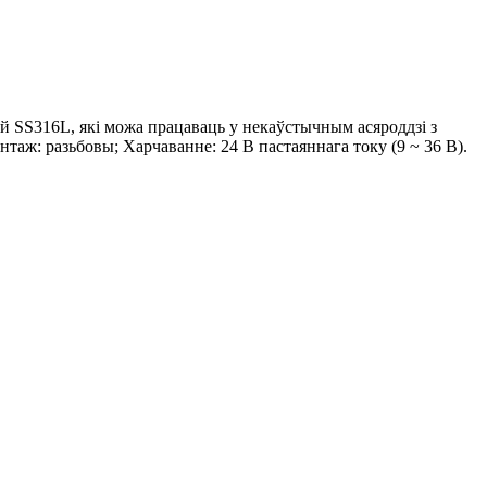
й SS316L, які можа працаваць у некаўстычным асяроддзі з
таж: разьбовы; Харчаванне: 24 В пастаяннага току (9 ~ 36 В).